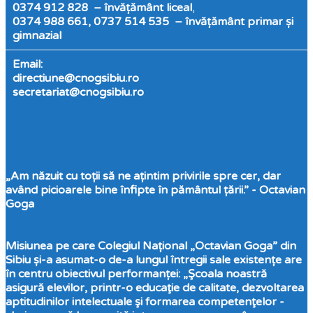
0374 912 828 – învățământ liceal
,
0374 988 661, 0737 514 535 – învățământ primar și
gimnazial
Email:
directiune@cnogsibiu.ro
secretariat@cnogsibiu.ro
„Am năzuit cu toții să ne ațintim privirile spre cer, dar
având picioarele bine înfipte în pământul țării.” - Octavian
Goga
Misiunea pe care Colegiul Național „Octavian Goga” din
Sibiu și-a asumat-o de-a lungul întregii sale existențe are
în centru obiectivul performanței: „Şcoala noastră
asigură elevilor, printr-o educaţie de calitate, dezvoltarea
aptitudinilor intelectuale şi formarea competenţelor -