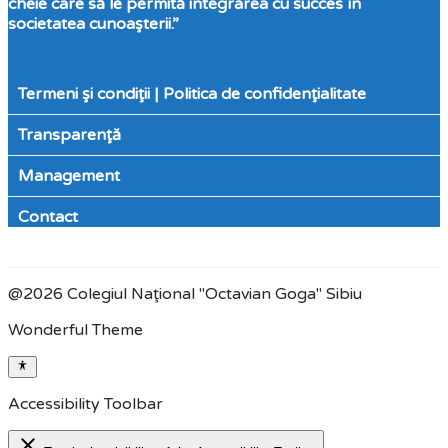
cheie care să le permită integrarea cu succes în
societatea cunoaşterii.”
Termeni şi condiţii | Politica de confidenţialitate
Transparenţă
Management
Contact
@2026 Colegiul Naţional "Octavian Goga" Sibiu
Wonderful Theme
Accessibility Toolbar
close