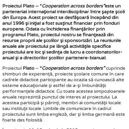
Proiectul Plato – “
Cooperation across borders”
este
un
parteneriat internaţional interdisciplinar între şapte şcoli
din Europa. Acest proiect se desfăşoară începând din
anul 1996 şi iniţial a fost susţinut financiar prin fonduri
europene. Odata cu închiderea finanţărilor prin
programul Plato, proiectul nostru se finanţează din
resurse proprii ale şcolilor şi sponsorizări. La reuniunile
anuale ale proiectului pe lângă activităţile specifice
proiectului are loc şi sedinţa de lucru a coordonatorilor-
anual şi a directorilor şcolilor partenere-bianual.
Proiectul
Plato
–
“
Cooperation across borders”
cuprinde
shimburi de experienţă, proiecte şcolare comune în care
cadrele didactice participante au ocazia să cunoască alte
sisteme educaţionale şi astfel de a-şi îmbunătăţii
performanţele didactice. Cu toate acestea simpozioanele
anuale reprezintă punctul de interes al proiectului. La
acestea participă şi părinţi, membri ai comunităţii locale
sau instituţii locale. Limbile de comunicare în cadrul
proiectului sunt limba engleză, dar şi limba germană este
foarte des folosită.