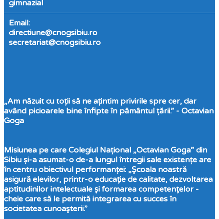
gimnazial
Email:
directiune@cnogsibiu.ro
secretariat@cnogsibiu.ro
„Am năzuit cu toții să ne ațintim privirile spre cer, dar
având picioarele bine înfipte în pământul țării.” - Octavian
Goga
Misiunea pe care Colegiul Național „Octavian Goga” din
Sibiu și-a asumat-o de-a lungul întregii sale existențe are
în centru obiectivul performanței: „Şcoala noastră
asigură elevilor, printr-o educaţie de calitate, dezvoltarea
aptitudinilor intelectuale şi formarea competenţelor -
cheie care să le permită integrarea cu succes în
societatea cunoaşterii.”