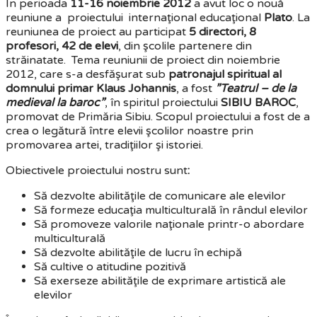
În perioada
11-16 noiembrie 2012
a avut loc o nouă
reuniune a proiectului internaţional educaţional
Plato
. La
reuniunea de proiect au participat
5 directori, 8
profesori, 42 de elevi
, din şcolile partenere din
străinatate. Tema reuniunii de proiect din noiembrie
2012, care s-a desfăşurat sub
patronajul spiritual al
domnului primar Klaus Johannis
, a fost
”Teatrul – de la
medieval la baroc”
, în spiritul proiectului
SIBIU BAROC
,
promovat de Primăria Sibiu. Scopul proiectului a fost de a
crea o legătură între elevii şcolilor noastre prin
promovarea artei, tradiţiilor şi istoriei.
Obiectivele proiectului nostru sunt
:
Să dezvolte abilităţile de comunicare ale elevilor
Să formeze educaţia multiculturală în rândul elevilor
Să promoveze valorile naţionale printr-o abordare
multiculturală
Să dezvolte abilităţile de lucru în echipă
Să cultive o atitudine pozitivă
Să exerseze abilităţile de exprimare artistică ale
elevilor