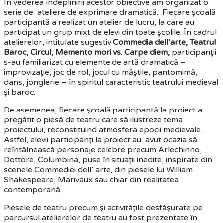
În vederea îndeplinirii acestor obiective am organizat o
serie de ateliere de exprimare dramatică. Fiecare şcoală
participantă a realizat un atelier de lucru, la care au
participat un grup mixt de elevi din toate şcolile. În cadrul
atelierelor, intitulate sugestiv
Commedia dell’arte, Teatrul
Baroc, Circul, Memento mori vs. Carpe diem,
participanţii
s-au familiarizat cu elemente de artă dramatică –
improvizaţie, joc de rol, jocul cu măştile, pantomimă,
dans, jonglerie – în spiritul caracteristic teatrului medieval
şi baroc.
De asemenea, fiecare şcoală participantă la proiect a
pregătit o piesă de teatru care să ilustreze tema
proiectului, reconstituind atmosfera epocii medievale.
Astfel, elevii participanţi la proiect au avut ocazia să
reîntâlnească personaje celebre precum Arlechinno,
Dottore, Columbina, puse în situaţii inedite, inspirate din
scenele Commediei dell’ arte, din piesele lui William
Shakespeare, Marivaux sau chiar din realitatea
contemporană.
Piesele de teatru precum şi activităţile desfăşurate pe
parcursul atelierelor de teatru au fost prezentate în