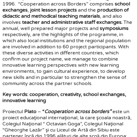
1996. “Cooperation across Borders” comprises
school
exchanges
,
joint lesson projects
and the
production of
didactic and methodical teaching materials
, and also
involves
teacher and administrative staff exchanges.
The
annual, well prepared major projects and
symposiums
respectively, are the highlights of the programme, in
which also local institutions and the regional population
are involved in addition to 60 project participants. With
these diverse activities in different countries, which
confirm our project name, we manage to combine
innovative learning perspectives with new learning
environments, to gain cultural experience, to develop
new skills and in particular to strengthen the sense of
community across the partner schools.
Key words: cooperation, creativity, school exchanges,
innovative learning
Proiectul
Plato
–
“
Cooperation across borders”
este un
proiect educaţional internaţional, la care şcoala noastră,
Colegiul Naţional “ Octavian Goga”, Colegiul Naţional
“Gheorghe Lazăr” şi cu Liceul de Artă din Sibiu este
partener încă din 1996 alături de alte şcoli din Europa: