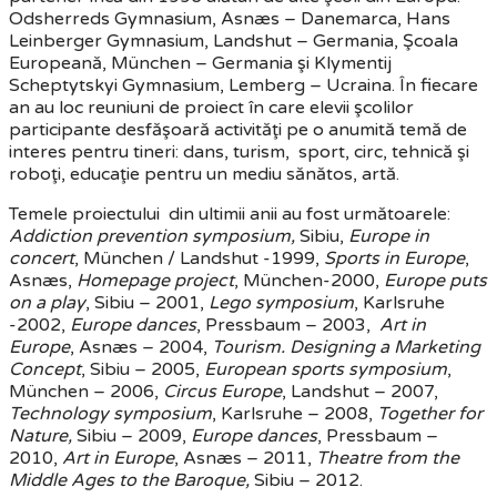
Odsherreds Gymnasium, Asnæs – Danemarca, Hans
Leinberger Gymnasium, Landshut – Germania, Şcoala
Europeană, München – Germania şi Klymentij
Scheptytskyi Gymnasium, Lemberg – Ucraina. În fiecare
an au loc reuniuni de proiect în care elevii şcolilor
participante desfăşoară activităţi pe o anumită temă de
interes pentru tineri: dans, turism, sport, circ, tehnică şi
roboţi, educaţie pentru un mediu sănătos, artă.
Temele proiectului din ultimii anii au fost următoarele:
Addiction prevention symposium,
Sibiu,
Europe in
concert
, München / Landshut -1999,
Sports in Europe
,
Asnæs,
Homepage project
, München-2000,
Europe puts
on a play
, Sibiu – 2001,
Lego symposium
, Karlsruhe
-2002,
Europe dances
, Pressbaum – 2003,
Art in
Europe
, Asnæs – 2004,
Tourism. Designing a Marketing
Concept
, Sibiu – 2005,
European sports symposium
,
München – 2006,
Circus Europe
, Landshut – 2007,
Technology symposium
, Karlsruhe – 2008,
Together for
Nature,
Sibiu – 2009,
Europe dances
, Pressbaum –
2010,
Art in Europe
, Asnæs – 2011,
Theatre from the
Middle Ages to the Baroque,
Sibiu – 2012.