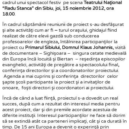
cadrul unui spectacol festiv pe scena
Teatrului Naţional
“Radu Stanca” din Sibiu
,
joi, 15 noiembrie 2012, ora
18.00
.
În cadrul săptămânii reuniunii de proiect s-au desfăşurat
şi alte activităţi cum ar fi
–
turul oraşului, ghidajul fiind
realizat de către elevii gazdă sub conducerea
profesoarelor de engleza
,
întâlnirea participanţilor la
proiect cu
Primarul Sibiului, Domnul Klaus Johannis,
vizită
de documentare – Sighişoara – singura cetate medievală
din Europa încă locuită şi Biertan – reşedinţa episcopilor
evanghelici, activităţi de pregătire a spectacolului final
,
conferinţa directorilor şi a coordonatorilor proiectului.
Agenda a mai cuprins şi conferinţa directorilor celor
şapte şcoli participante la proiect şi a invitaţilor de
onoare, foşti directori şi coordonatori ai proiectului.
Încă de când a luat fiinţă, proiectul s-a dovedit un real
succes, după cum a rezultat din interesul media pentru
acest proiect, dar şi din premiile acordate acestuia de
diferite instituţii. Interesul participanţilor ne face să dorim
să se extindă atât ca parteneri implicaţi, cât şi ca durată în
timp. De 15 ani Europa a devenit o experinţă prin