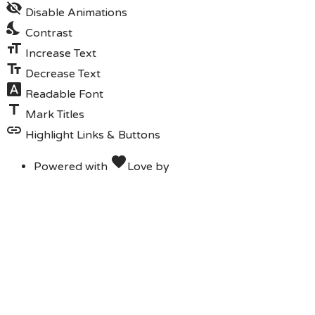
visibility_off
Disable Animations
nights_stay
Contrast
format_size
Increase Text
text_fields
Decrease Text
font_download
Readable Font
title
Mark Titles
link
Highlight Links & Buttons
favorite
Powered with
Love
by
Codenroll