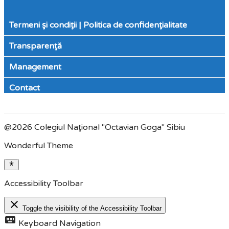
Termeni şi condiţii | Politica de confidenţialitate
Transparenţă
Management
Contact
@2026 Colegiul Naţional "Octavian Goga" Sibiu
Wonderful Theme
Accessibility Toolbar
close
Toggle the visibility of the Accessibility Toolbar
keyboard
Keyboard Navigation